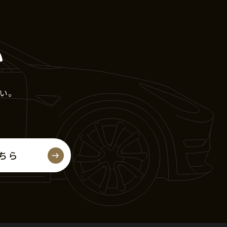
い
い。
ちら